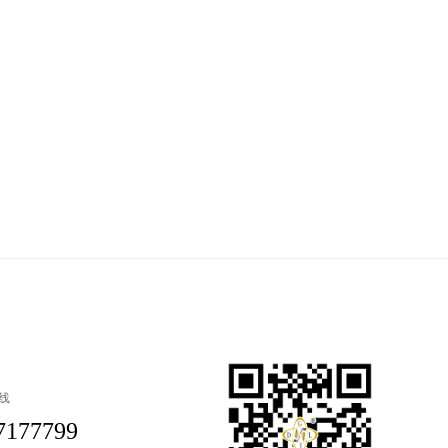
线
7177799