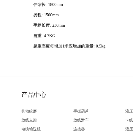
伸缩长: 1800mm
扬程: 1500mm
手柄长度: 230mm
自重: 4.7KG
超重高度每增加1米应增加的重量: 0.5kg
产品中心
机动绞磨
手扳葫芦
液压
放线支架
放线滑车
卡线
电缆输送机
连接器
液压